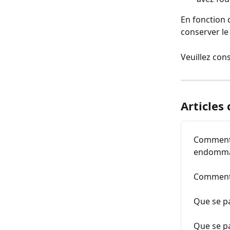
En fonction d
conserver l
Veuillez cons
Articles
Comment 
endomma
Comment 
Que se pa
Que se pa