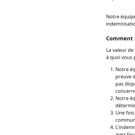
Notre équipe 
indemnisatio
Comment f
La valeur de
à quoi vous 
Notre éq
preuve d'
pas disp
concern
Notre éq
détermine
Une fois
commun
L'indemn
avez fou