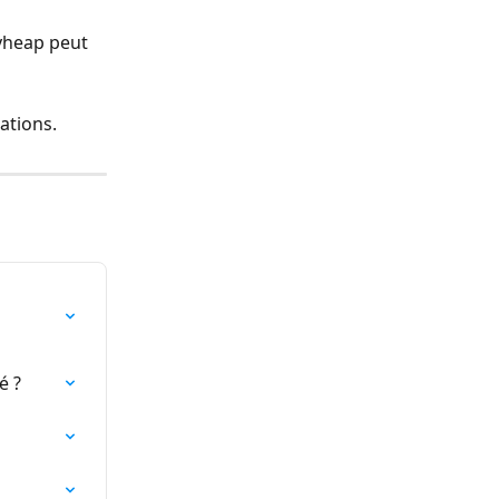
ryheap peut 
ations.
é ?