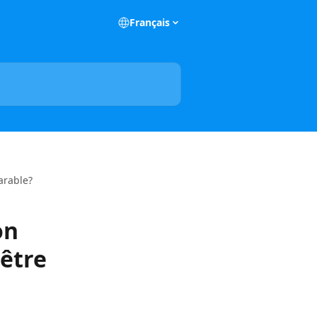
Français
arable?
on
'être