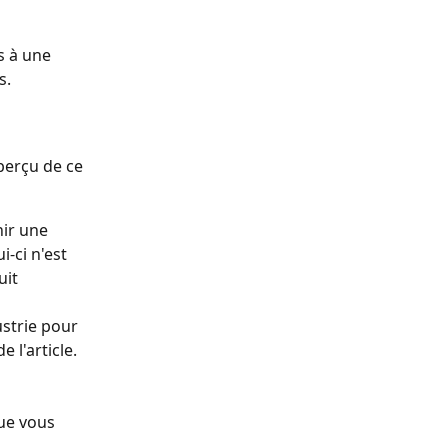
s à une 
s.
perçu de ce 
ir une 
i-ci n'est 
it 
ustrie pour 
e l'article.
ue vous 